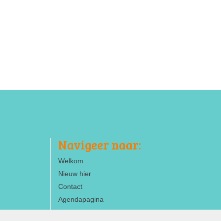
Navigeer naar:
Welkom
Nieuw hier
Contact
Agendapagina
ANBI