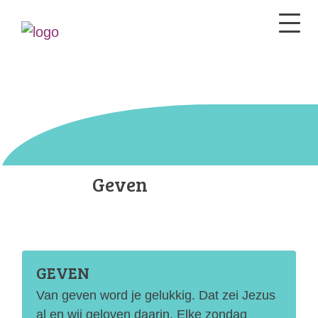
Geven
GEVEN
Van geven word je gelukkig. Dat zei Jezus
al en wij geloven daarin. Elke zondag