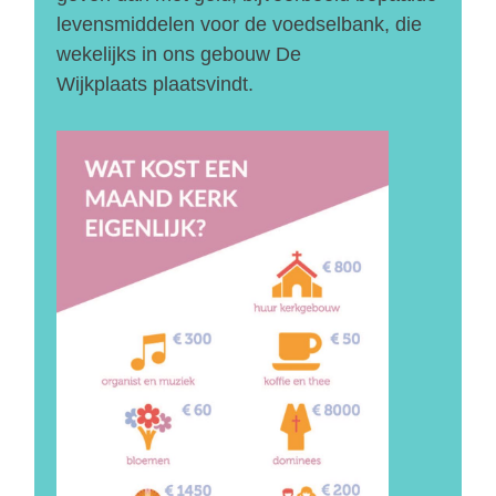
levensmiddelen voor de voedselbank, die
wekelijks in ons gebouw De
Wijkplaats plaatsvindt.