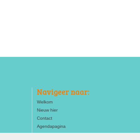
Navigeer naar:
Welkom
Nieuw hier
Contact
Agendapagina
ANBI