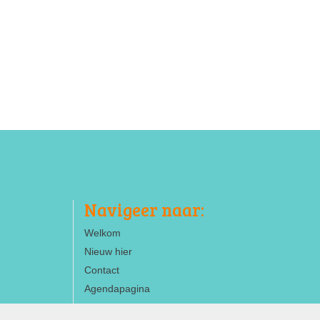
Navigeer naar:
Welkom
Nieuw hier
Contact
Agendapagina
ANBI