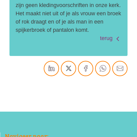
zijn geen kledingvoorschriften in onze kerk.
Het maakt niet uit of je als vrouw een broek
of rok draagt en of je als man in een
spijkerbroek of pantalon komt.
terug
Navigeer naar: